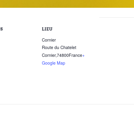
LS
LIEU
Cornier
Route du Chatelet
Cornier
,
74800
France
+
Google Map